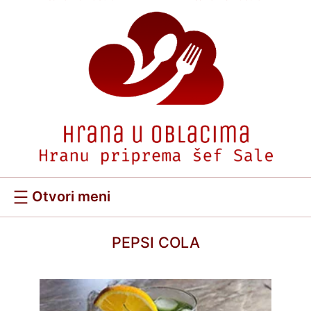
Скочи
на
садржај
PEPSI COLA