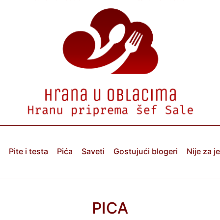
Pite i testa
Pića
Saveti
Gostujući blogeri
Nije za j
PICA