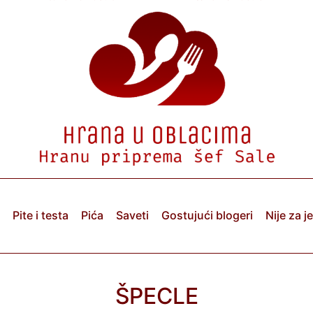
Pite i testa
Pića
Saveti
Gostujući blogeri
Nije za j
ŠPECLE