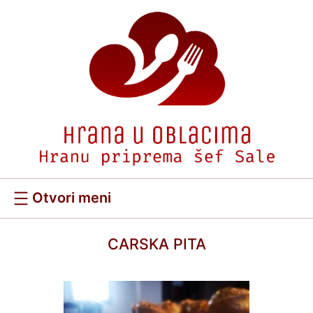
Скочи
на
садржај
CARSKA PITA