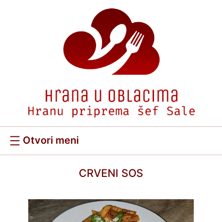
Скочи
на
садржај
CRVENI SOS