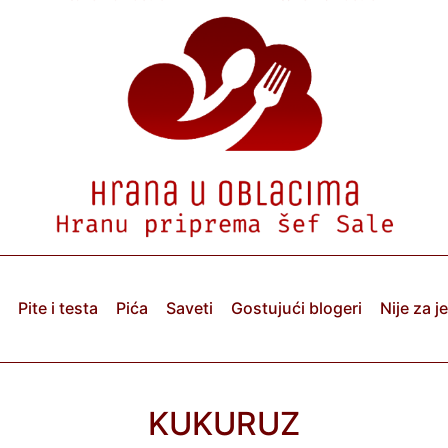
Pite i testa
Pića
Saveti
Gostujući blogeri
Nije za j
KUKURUZ