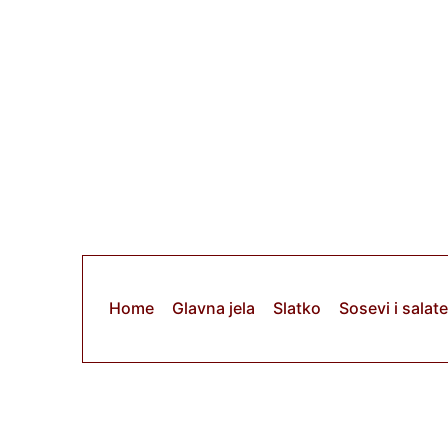
Скочи
на
садржај
Home
Glavna jela
Slatko
Sosevi i salate