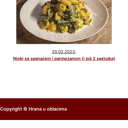
20.02.2023.
Njoki sa spanaćem i parmezanom (i još 2 sastojka)
Copyright ©
Hrana u oblacima