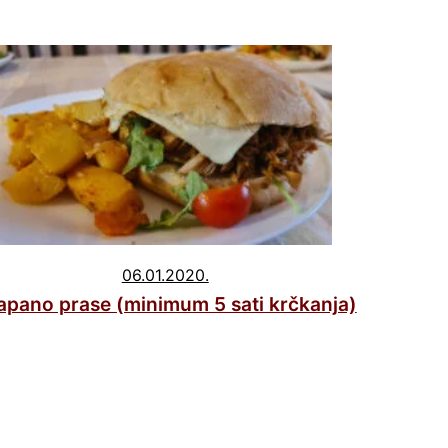
06.01.2020.
apano prase (minimum 5 sati krčkanja)