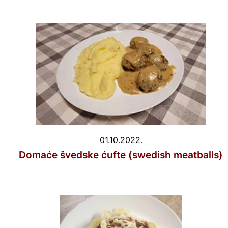
01.10.2022.
Domaće švedske ćufte (swedish meatballs)