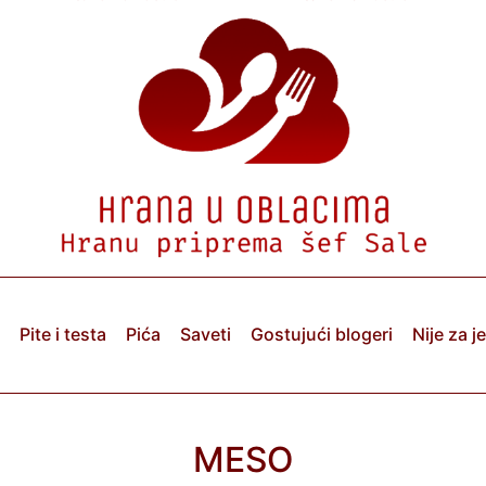
Pite i testa
Pića
Saveti
Gostujući blogeri
Nije za j
MESO