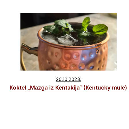
20.10.2023.
Koktel „Mazga iz Kentakija“ (Kentucky mule)