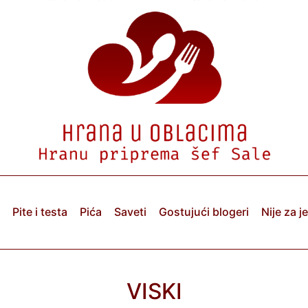
Pite i testa
Pića
Saveti
Gostujući blogeri
Nije za j
VISKI