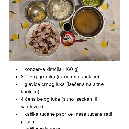
1 konzerva kimčija (160 g)
300+ g gronika (isečen na kockice)
1 glavica crnog luka (isečena na sitne
kockice)
4 čena belog luka (sitno iseckan ili
samleven)
1 kašika tucane paprike (naša tucana radi
posao)