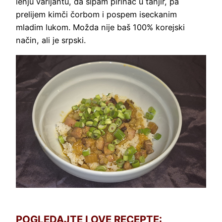
lenju varijantu, da sipam pirinač u tanjir, pa
prelijem kimči čorbom i pospem iseckanim
mladim lukom. Možda nije baš 100% korejski
način, ali je srpski.
POGLEDAJTE I OVE RECEPTE: