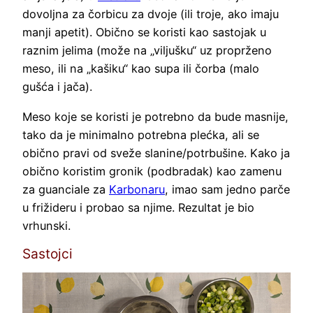
dovoljna za čorbicu za dvoje (ili troje, ako imaju
manji apetit). Obično se koristi kao sastojak u
raznim jelima (može na „viljušku“ uz proprženo
meso, ili na „kašiku“ kao supa ili čorba (malo
gušća i jača).
Meso koje se koristi je potrebno da bude masnije,
tako da je minimalno potrebna plećka, ali se
obično pravi od sveže slanine/potrbušine. Kako ja
obično koristim gronik (podbradak) kao zamenu
za guanciale za
Karbonaru
, imao sam jedno parče
u frižideru i probao sa njime. Rezultat je bio
vrhunski.
Sastojci