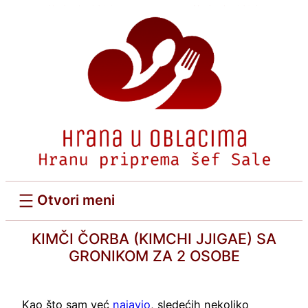
Скочи
на
садржај
KIMČI ČORBA (KIMCHI JJIGAE) SA
GRONIKOM ZA 2 OSOBE
Kao što sam već
najavio
, sledećih nekoliko