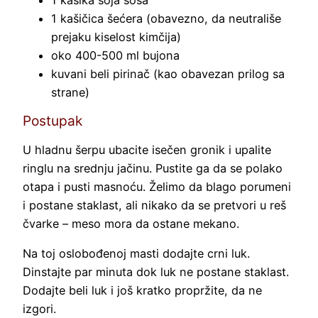
1 kašika soja sosa
1 kašičica šećera (obavezno, da neutrališe
prejaku kiselost kimčija)
oko 400-500 ml bujona
kuvani beli pirinač (kao obavezan prilog sa
strane)
Postupak
U hladnu šerpu ubacite isečen gronik i upalite
ringlu na srednju jačinu. Pustite ga da se polako
otapa i pusti masnoću. Želimo da blago porumeni
i postane staklast, ali nikako da se pretvori u reš
čvarke – meso mora da ostane mekano.
Na toj oslobođenoj masti dodajte crni luk.
Dinstajte par minuta dok luk ne postane staklast.
Dodajte beli luk i još kratko propržite, da ne
izgori.