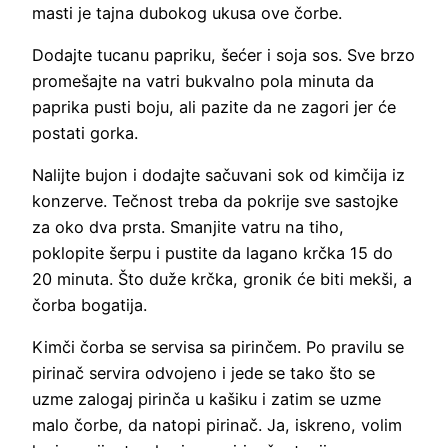
masti je tajna dubokog ukusa ove čorbe.
Dodajte tucanu papriku, šećer i soja sos. Sve brzo
promešajte na vatri bukvalno pola minuta da
paprika pusti boju, ali pazite da ne zagori jer će
postati gorka.
Nalijte bujon i dodajte sačuvani sok od kimčija iz
konzerve. Tečnost treba da pokrije sve sastojke
za oko dva prsta. Smanjite vatru na tiho,
poklopite šerpu i pustite da lagano krčka 15 do
20 minuta. Što duže krčka, gronik će biti mekši, a
čorba bogatija.
Kimči čorba se servisa sa pirinčem. Po pravilu se
pirinač servira odvojeno i jede se tako što se
uzme zalogaj pirinča u kašiku i zatim se uzme
malo čorbe, da natopi pirinač. Ja, iskreno, volim