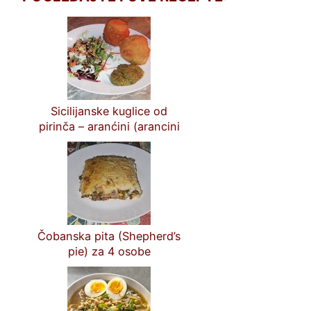
Sicilijanske kuglice od
pirinča – aranćini (arancini
Siciliani)
Čobanska pita (Shepherd’s
pie) za 4 osobe