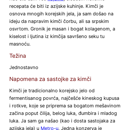
recepata će biti iz azijske kuhinje. Kimči je
osnova mnogih korejskih jela, ja sam došao na
ideju da napravim kimči čorbu, ali sa srpskim
osvrtom. Gronik je masan i bogat kolagenom, a
kiselost i ljutina iz kimčija savršeno seku tu
masnoću.
Težina
Jednostavno
Napomena za sastojke za kimči
Kimči je tradicionalno korejsko jelo od
fermentisanog povrća, najčešće kineskog kupusa
i rotkve, koje se priprema sa bogatom mešavinom
začina poput čilija, belog luka, đumbira i mladog
luka. Ja sam ga našao (kao i dosta sastojaka za
azijska jela) u
Metro-u
. Jedna konzerva je