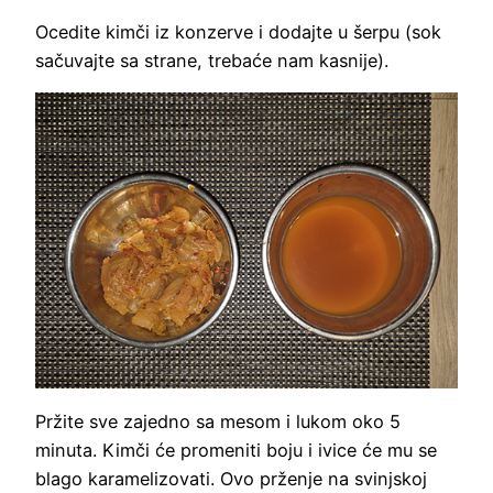
Ocedite kimči iz konzerve i dodajte u šerpu (sok
sačuvajte sa strane, trebaće nam kasnije).
Pržite sve zajedno sa mesom i lukom oko 5
minuta. Kimči će promeniti boju i ivice će mu se
blago karamelizovati. Ovo prženje na svinjskoj