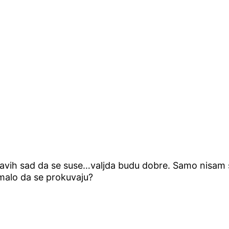
vih sad da se suse…valjda budu dobre. Samo nisam sh
u malo da se prokuvaju?