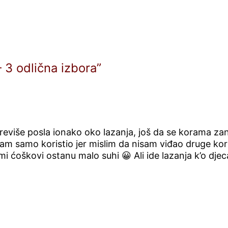
 3 odlična izbora”
Previše posla ionako oko lazanja, još da se korama z
 sam samo koristio jer mislim da nisam viđao druge k
i ćoškovi ostanu malo suhi 😀 Ali ide lazanja k’o dje