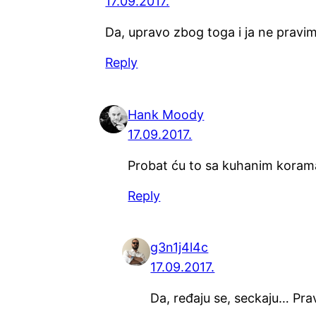
17.09.2017.
Da, upravo zbog toga i ja ne pravim
Reply
Hank Moody
17.09.2017.
Probat ću to sa kuhanim korama
Reply
g3n1j4l4c
17.09.2017.
Da, ređaju se, seckaju… Prav