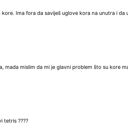
 kore. Ima fora da saviješ uglove kora na unutra i da 
, mada mislim da mi je glavni problem što su kore ma
i tetris ????