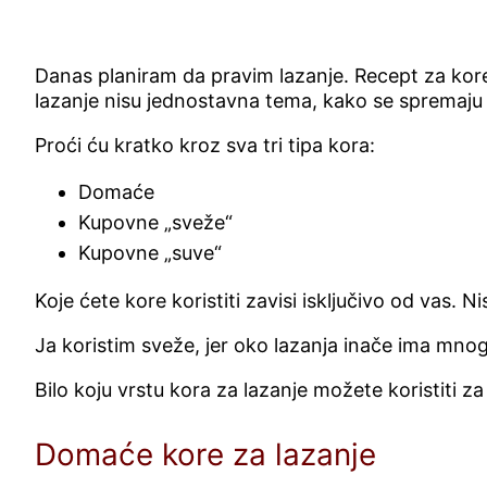
Danas planiram da pravim lazanje. Recept za kore
lazanje nisu jednostavna tema, kako se spremaju i 
Proći ću kratko kroz sva tri tipa kora:
Domaće
Kupovne „sveže“
Kupovne „suve“
Koje ćete kore koristiti zavisi isključivo od vas. 
Ja koristim sveže, jer oko lazanja inače ima mn
Bilo koju vrstu kora za lazanje možete koristiti z
Domaće kore za lazanje