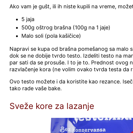
Ako vam je gušt, ili ih niste kupili na vreme, može
5 jaja
500g oštrog brašna (100g na 1 jaje)
Malo soli (pola kašičice)
Napravi se kupa od brašna pomešanog sa malo soli
dok se ne dobije tvrdo testo. Izdeliti testo na ma
par sati da se prosuše. I to je to. Prednost ovo
razvlačenje kora (ne volim ovako tvrda testa da r
Ovo testo možete i da koristite kao rezance. Iseče
tako rade vaše bake.
Sveže kore za lazanje