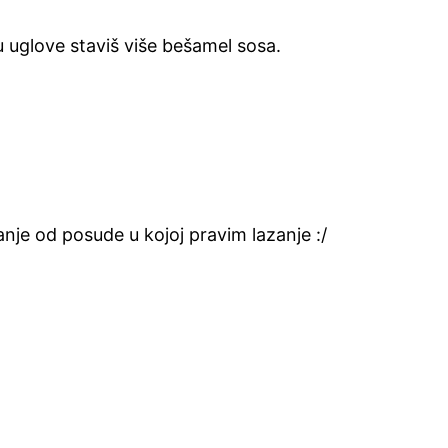
u uglove staviš više bešamel sosa.
nje od posude u kojoj pravim lazanje :/