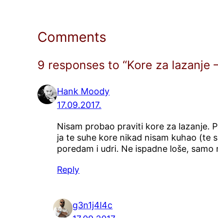
Comments
9 responses to “Kore za lazanje –
Hank Moody
17.09.2017.
Nisam probao praviti kore za lazanje. 
ja te suhe kore nikad nisam kuhao (te
poredam i udri. Ne ispadne loše, samo m
Reply
g3n1j4l4c