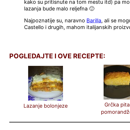
kako su pritisnute na tom mestu itd) pa mo
lazanja bude malo reljefna 🙂
Najpoznatije su, naravno
Barilla
, ali se mog
Castello i drugih, mahom italijanskih proiz
POGLEDAJTE I OVE RECEPTE:
Grčka pita
Lazanje bolonjeze
pomorandže
serviranj