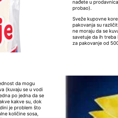
nađete u prodavnica
probao).
Sveže kupovne kore 
pakovanja su različit
ne moraju da se kuva
savetuje da ih treba
za pakovanje od 500
prednost da mogu
va (kuvaju se u vodi
jedna po jedna da se
ovakve kakve su, dok
dini je problem što
ne količine sosa,