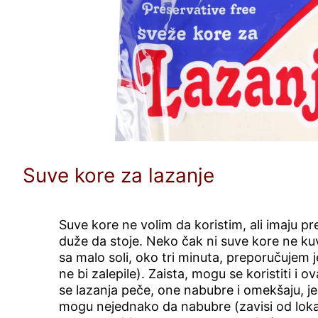
Suve kore za lazanje
Suve kore ne volim da koristim, ali imaju 
duže da stoje. Neko čak ni suve kore ne ku
sa malo soli, oko tri minuta, preporučujem 
ne bi zalepile). Zaista, mogu se koristiti i 
se lazanja peče, one nabubre i omekšaju, je
mogu nejednako da nabubre (zavisi od lokal