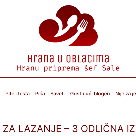
Pite i testa
Pića
Saveti
Gostujući blogeri
Nije za j
 ZA LAZANJE – 3 ODLIČNA I