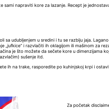
te sami napraviti kore za lazanje. Recept je jednostava
 sa udubljenjem u sredini i tu se razbiju jaja. Lagan
nje „jufkice“ i razvlačiti ih oklagijom ili mašinom za 
g načina je što možete da sečete kore u dimenzijama k
azvlačim) sušenje itd.
te ih na trake, rasporedite po kuhinjskoj krpi i ostavi
Za početak disclaime