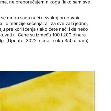
ma, ne preporučujem nikoga (iako sam sve
se mogu sada naći u svakoj prodavnici,
a i dimenzije sečenja, ali za sve važi jedno,
ju pre korišćenja (iako ćete naći i da neko
 kuvati). Cene su između 100 i 200 dinara
g. (Update: 2022. cena je oko 350 dinara)