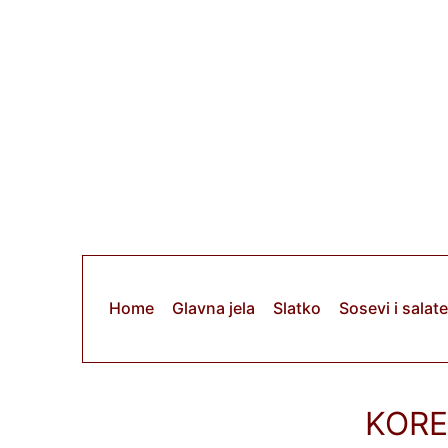
Скочи
на
садржај
Home
Glavna jela
Slatko
Sosevi i salate
KORE