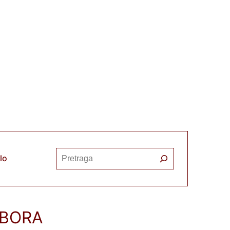
Претрага
elo
ZBORA