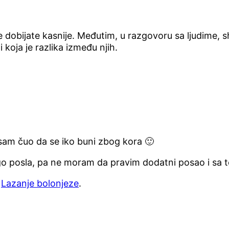
 dobijate kasnije. Međutim, u razgovoru sa ljudime, s
koja je razlika između njih.
Nisam čuo da se iko buni zbog kora 🙂
ogo posla, pa ne moram da pravim dodatni posao i sa 
a
Lazanje bolonjeze
.