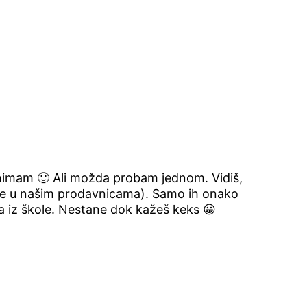
animam 🙂 Ali možda probam jednom. Vidiš,
ore u našim prodavnicama). Samo ih onako
ca iz škole. Nestane dok kažeš keks 😀