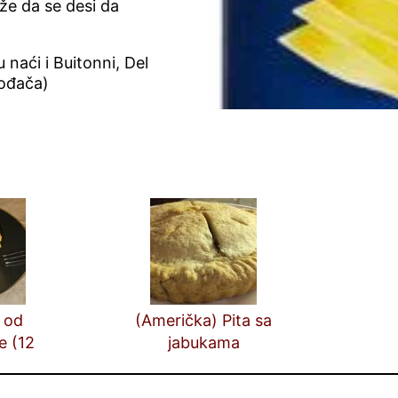
že da se desi da
u naći i Buitonni, Del
vođača)
 od
(Američka) Pita sa
 (12
jabukama
a)