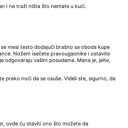
n i ne traži ništa što nemate u kući.
o se mesi testo dodajući brašno sa oboda kupe
rezance. Nožem isečete pravougaonike i ostavite
oje odgovaraju vašim posudama. Mana je, jelte,
te preko noći da se osuše. Videli ste, sigurno, da
r, ovde ću staviti ono što možete da