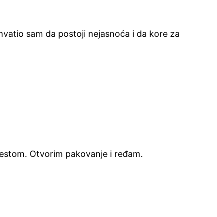
hvatio sam da postoji nejasnoća i da kore za
testom. Otvorim pakovanje i ređam.