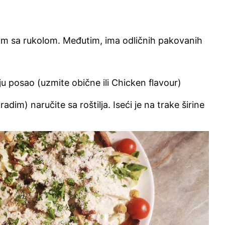
am sa rukolom. Međutim, ima odličnih pakovanih
ju posao (uzmite obične ili Chicken flavour)
adim) naručite sa roštilja. Iseći je na trake širine