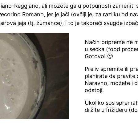
iano-Reggiano, ali možete ga u potpunosti zameniti 
o Romano, jer je jači (ovčiji je, za razliku od navede
sirova jaja (tj. žumance), i to je takoreći svugde izba
Način pripreme ne mo
u secka (food proces
Gotovo! 🙂
Preliv spremite ili p
planirate da pravite s
Naravno, možete i da
odstoji.
Ukoliko sos spremate
držite u frižideru (d