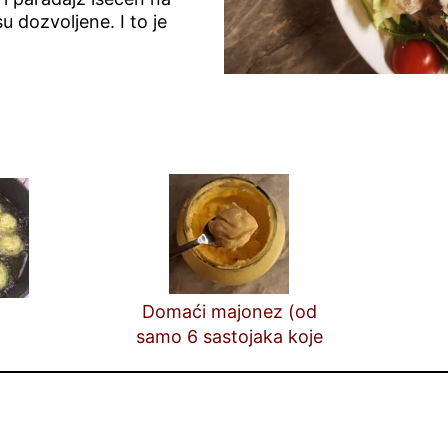
 dozvoljene. I to je
Domaći majonez (od
samo 6 sastojaka koje
uvek imate u kući)