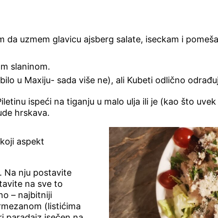
lim da uzmem glavicu ajsberg salate, iseckam i pomeš
om slaninom.
lo u Maxiju- sada više ne), ali Kubeti odlično odrađu
inu ispeći na tiganju u malo ulja ili je (kao što uvek r
bude hrskava.
o koji aspekt
e. Na nju postavite
tavite na sve to
o – najbitniji
armezanom (listićima
ri paradajz isečen na