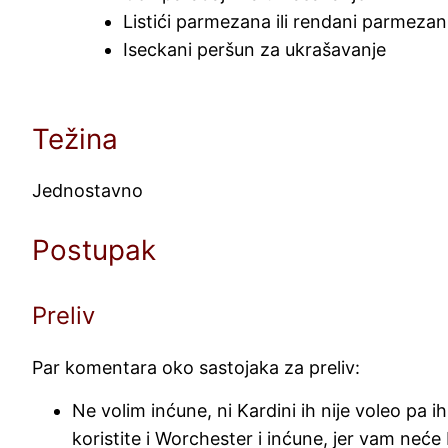
Listići parmezana ili rendani parmeza
Iseckani peršun za ukrašavanje
Težina
Jednostavno
Postupak
Preliv
Par komentara oko sastojaka za preliv:
Ne volim inćune, ni Kardini ih nije voleo pa
koristite i Worchester i inćune, jer vam neće 