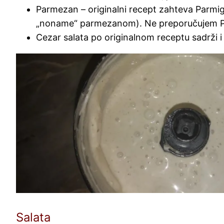
Parmezan – originalni recept zahteva Parmig
„noname“ parmezanom). Ne preporučujem Pecorin
Cezar salata po originalnom receptu sadrži i 
Salata