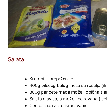
Salata
Krutoni ili prepržen tost
400g pilećeg belog mesa sa roštilja (ili
300g pancete mada može i obična sla
Salata glavica, a može i pakovana (ic
Čeri paradajz za ukrašavanje