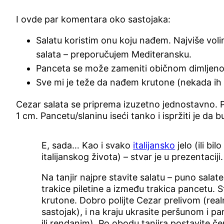
I ovde par komentara oko sastojaka:
Salatu koristim onu koju nađem. Najviše vo
salata – preporučujem Mediteransku.
Panceta se može zameniti običnom dimljen
Sve mi je teže da nađem krutone (nekada ih bi
Cezar salata se priprema izuzetno jednostavno. Pilet
1 cm. Pancetu/slaninu iseći tanko i ispržiti je da 
E, sada… Kao i svako
italijansko
jelo (ili bil
italijanskog života) – stvar je u prezentaciji.
Na tanjir najpre stavite salatu – puno salat
trakice piletine a između trakica pancetu. S
krutone. Dobro polijte Cezar prelivom (realn
sastojak), i na kraju ukrasite peršunom i p
ili rendanim). Po obodu tanjira postavite če