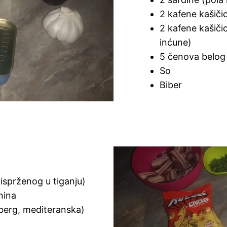
2 kafene kašiči
2 kafene kašiči
inćune)
5 čenova belog
So
Biber
 isprženog u tiganju)
nina
eberg, mediteranska)