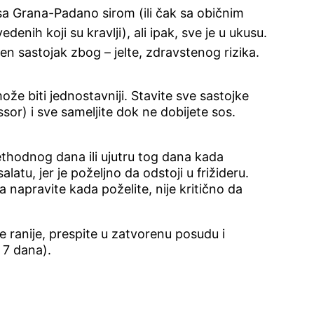
sa Grana-Padano sirom (ili čak sa običnim
nih koji su kravlji), ali ipak, sve je u ukusu.
čen sastojak zbog – jelte, zdravstenog rizika.
že biti jednostavniji. Stavite sve sastojke
sor) i sve sameljite dok ne dobijete sos.
rethodnog dana ili ujutru tog dana kada
alatu, jer je poželjno da odstoji u frižideru.
 napravite kada poželite, nije kritično da
 ranije, prespite u zatvorenu posudu i
o 7 dana).