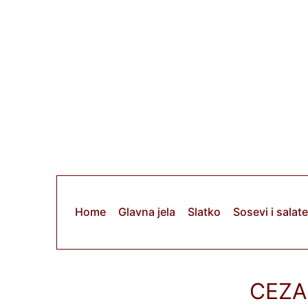
Скочи
на
садржај
Home
Glavna jela
Slatko
Sosevi i salate
CEZA