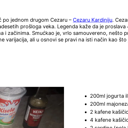
već po jednom drugom Cezaru –
Cezaru Kardiniju
. Cezar
esetih prošloga veka. Legenda kaže da je proslava 4. 
 i začinima. Smućkao je, vrlo samouvereno, nešto pr
 varijacija, ali u osnovi se pravi na isti način kao što
200ml jogurta il
200ml majonez
2 kafene kašiči
4 kafene kašič
2 sardine (pola 