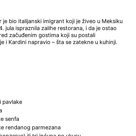
 je bio italijanski imigrant koji je živeo u Meksiku
jula ispraznila zalihe restorana, i da je ostao
ed začuđenim gostima koji su postali
 je i Kardini napravio – šta se zatekne u kuhinji.
i pavlake
a
ce senfa
ice rendanog parmezana
konzerve) ili tri inćuna po ukusu