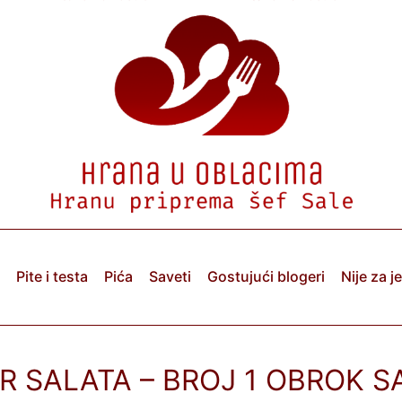
Pite i testa
Pića
Saveti
Gostujući blogeri
Nije za j
R SALATA – BROJ 1 OBROK S