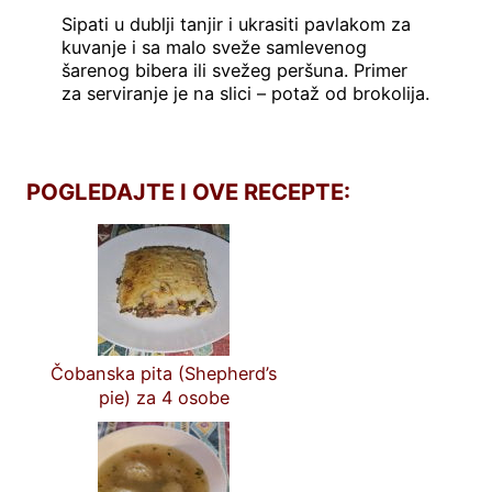
Sipati u dublji tanjir i ukrasiti pavlakom za
kuvanje i sa malo sveže samlevenog
šarenog bibera ili svežeg peršuna. Primer
za serviranje je na slici – potaž od brokolija.
POGLEDAJTE I OVE RECEPTE:
Čobanska pita (Shepherd’s
pie) za 4 osobe