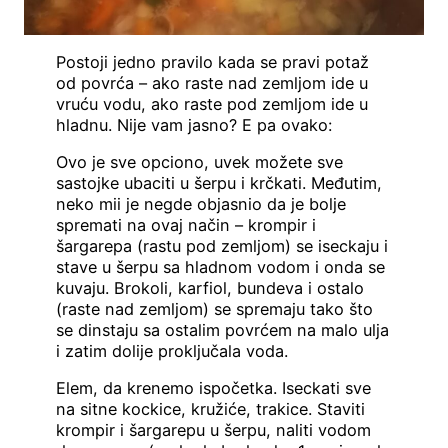
Postoji jedno pravilo kada se pravi potaž
od povrća – ako raste nad zemljom ide u
vruću vodu, ako raste pod zemljom ide u
hladnu. Nije vam jasno? E pa ovako:
Ovo je sve opciono, uvek možete sve
sastojke ubaciti u šerpu i krčkati. Međutim,
neko mii je negde objasnio da je bolje
spremati na ovaj način – krompir i
šargarepa (rastu pod zemljom) se iseckaju i
stave u šerpu sa hladnom vodom i onda se
kuvaju. Brokoli, karfiol, bundeva i ostalo
(raste nad zemljom) se spremaju tako što
se dinstaju sa ostalim povrćem na malo ulja
i zatim dolije proključala voda.
Elem, da krenemo ispočetka. Iseckati sve
na sitne kockice, kružiće, trakice. Staviti
krompir i šargarepu u šerpu, naliti vodom