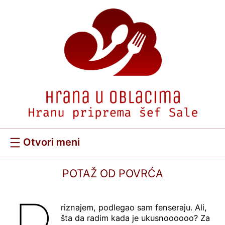
Скочи
на
садржај
POTAŽ OD POVRĆA
riznajem, podlegao sam fenseraju. Ali,
šta da radim kada je ukusnoooooo? Za