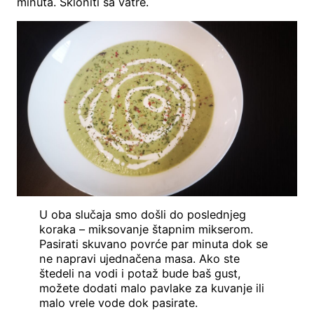
minuta. Skloniti sa vatre.
U oba slučaja smo došli do poslednjeg
koraka – miksovanje štapnim mikserom.
Pasirati skuvano povrće par minuta dok se
ne napravi ujednačena masa. Ako ste
štedeli na vodi i potaž bude baš gust,
možete dodati malo pavlake za kuvanje ili
malo vrele vode dok pasirate.