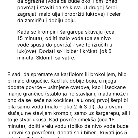
da ogrezne (voda da bude oko 1 cm iznad
povrća) i staviti da se kuva. U drugoj šerpi
zagrejati malo ulja i propržiti luk(ove) i celer
da zamirišu i dobiju boju.
Kada se krompir i šargarepa skuvaju (cca
15 minuta), odliti malo vode (da se nivo
vode spusti do povrća) i sve to izručiti u
luk(ove). Dodati so i biber i krčkati još 5
minuta. Skloniti sa vatre.
E sad, da spremate sa karfiolom ili brokolijem, bilo
bi malo drugačije. Kad luk dobije boju, u njega
dodate povrće – usitnjene cvetove, kao i iseckane
manje grančice (stablo ja ne stavljam, mada može i
ono da se iseče na kockice), a u onoj prvoj šerpi bi
bila samo voda (malo – oko 2 ili 3 dl). Ja u ovom
slučaju ne stavljam krompir, samo uz šargarepu, ali i
to je stvar ukusa. Kad povrće omekša (cca 15
minuta), doliti vrelu vodu (toliko da nivo vode bude
u ravni sa povrćem), dodati so i biber i kuvati još 5