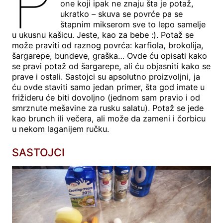
P
one koji ipak ne znaju šta je potaž,
ukratko – skuva se povrće pa se
štapnim mikserom sve to lepo samelje
u ukusnu kašicu. Jeste, kao za bebe :). Potaž se
može praviti od raznog povrća: karfiola, brokolija,
šargarepe, bundeve, graška… Ovde ću opisati kako
se pravi potaž od šargarepe, ali ću objasniti kako se
prave i ostali. Sastojci su apsolutno proizvoljni, ja
ću ovde staviti samo jedan primer, šta god imate u
frižideru će biti dovoljno (jednom sam pravio i od
smrznute mešavine za rusku salatu). Potaž se jede
kao brunch ili večera, ali može da zameni i čorbicu
u nekom laganijem ručku.
SASTOJCI