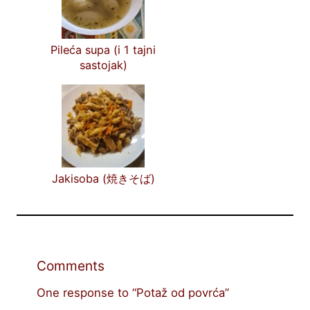
Pileća supa (i 1 tajni
sastojak)
Jakisoba (焼きそば)
Comments
One response to “Potaž od povrća”