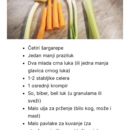
Četiri šargarepe
Jedan manji praziluk
Dva mlada crna luka (ili jedna manja
glavica crnog luka)
1-2 stabljike celera
1 osrednji krompir
So, biber, beli luk (u granulama ili
sveži)
Malo ulja za prženje (bilo kog, može i
mast)
Malo pavlake za kuvanje (za