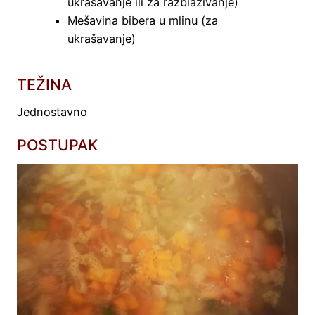
ukrašavanje ili za razblaživanje)
Mešavina bibera u mlinu (za
ukrašavanje)
TEŽINA
Jednostavno
POSTUPAK